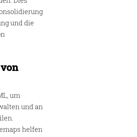
en. Dies
onsolidierung
ung und die
on
 von
ML, um
rwalten und an
ilen.
emaps helfen