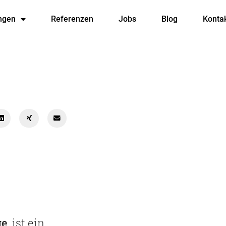
ngen
Referenzen
Jobs
Blog
Konta
ge
, ist ein