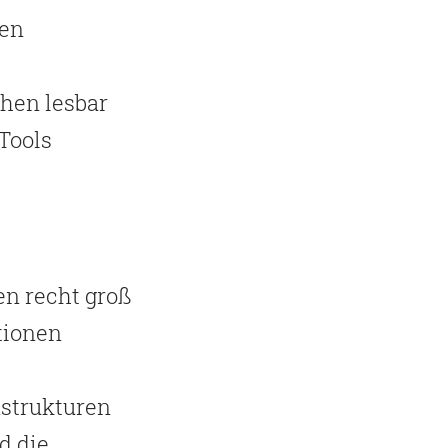
xen
hen lesbar
Tools
n recht groß
tionen
strukturen
d die