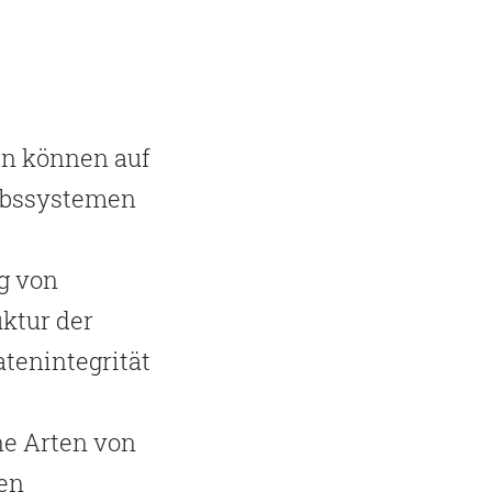
n können auf
ebssystemen
g von
uktur der
atenintegrität
e Arten von
en