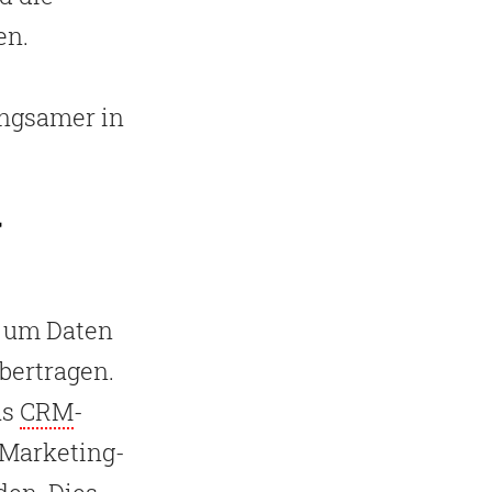
en.
angsamer in
, um Daten
bertragen.
us
CRM
-
-Marketing-