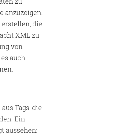
Daten zu
ie anzuzeigen.
erstellen, die
 macht XML zu
ung von
 es auch
rnen.
aus Tags, die
den. Ein
gt aussehen: