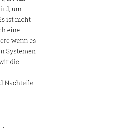
wird, um
s ist nicht
uch eine
dere wenn es
en Systemen
wir die
d Nachteile