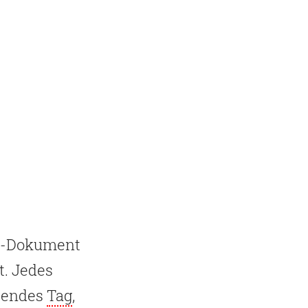
ML-Dokument
t. Jedes
eßendes
Tag
,