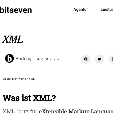
Agentur
Leistu
XML
Andrzej
August 9, 2025
Du bist hier:
Home
»
XML
Was ist XML?
XML, kurz für
eXtensible Markup Langua