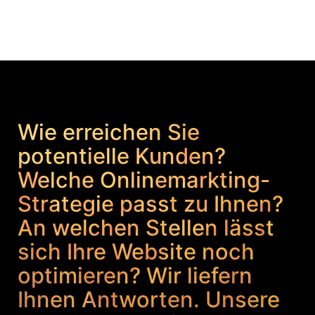
Wie erreichen Sie
potentielle Kunden?
Welche Onlinemarkting-
Strategie passt zu Ihnen?
An welchen Stellen lässt
sich Ihre Website noch
optimieren? Wir liefern
Ihnen Antworten. Unsere