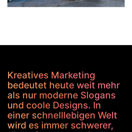
Kreatives Marketing
bedeutet heute weit mehr
als nur moderne Slogans
und coole Designs. In
einer schnelllebigen Welt
wird es immer schwerer,