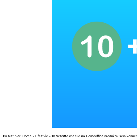
Du bist hier:
Home
»
Lifestyle
»
10 Schritte wie Sie im Homeoffice produktiv sein könne