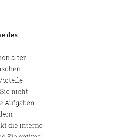
se des
hen alter
enschen
Vorteile
 Sie nicht
e Aufgaben
 dem
kt die interne
nd Sie optimal