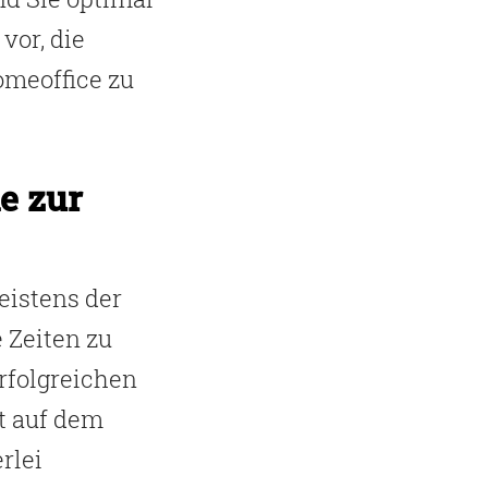
 vor, die
omeoffice zu
ie zur
eistens der
 Zeiten zu
rfolgreichen
t auf dem
rlei