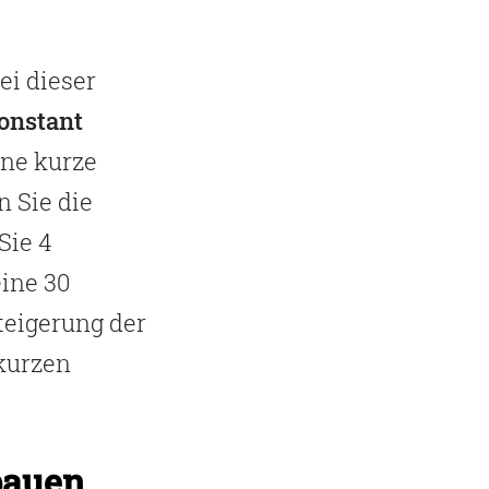
ei dieser
onstant
ine kurze
 Sie die
Sie 4
ine 30
teigerung der
 kurzen
bauen