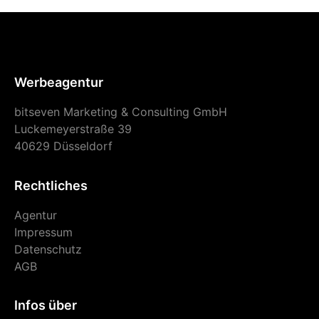
Werbeagentur
bitseven Marketing & Consulting GmbH
Luckemeyerstraße 39
40629 Düsseldorf
Rechtliches
Agentur
Impressum
Datenschutz
AGB
Infos über