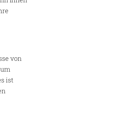
hre
sse von
, um
s ist
en