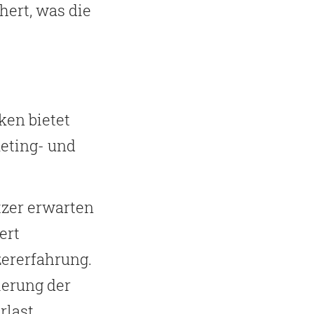
hert, was die
en bietet
keting- und
zer erwarten
ert
zererfahrung.
ierung der
rlast