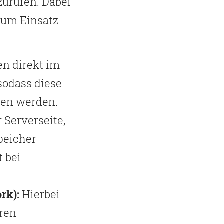
zurufen. Dabei
zum Einsatz
n direkt im
sodass diese
den werden.
 Serverseite,
peicher
 bei
rk):
Hierbei
ren