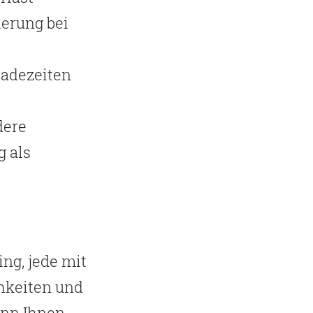
ierung bei
Ladezeiten
dere
 als
ng, jede mit
hkeiten und
ann Ihnen