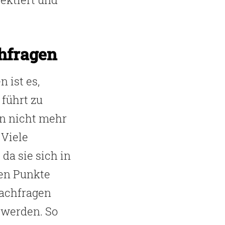
hfragen
 ist es,
 führt zu
n nicht mehr
 Viele
da sie sich in
nen Punkte
 Nachfragen
t werden. So