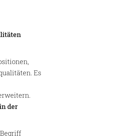
itäten
sitionen,
ualitäten. Es
erweitern.
in der
Begriff