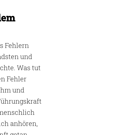
zdem
s Fehlern
endsten und
chte. Was tut
en Fehler
 ihm und
Führungskraft
 menschlich
sich anhören,
nft getan