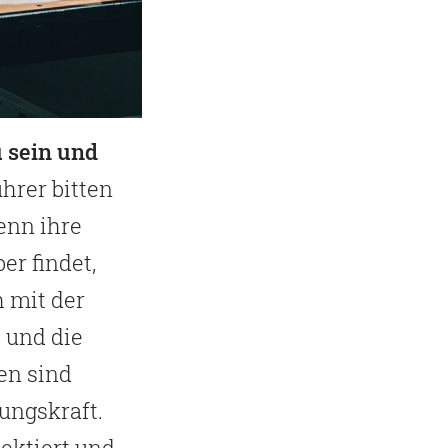
 sein und
hrer bitten
enn ihre
r findet,
 mit der
 und die
en sind
ungskraft.
ektiert und