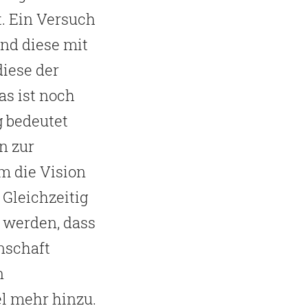
t. Ein Versuch
und diese mit
diese der
as ist noch
g bedeutet
n zur
m die Vision
Gleichzeitig
 werden, dass
nschaft
n
l mehr hinzu.